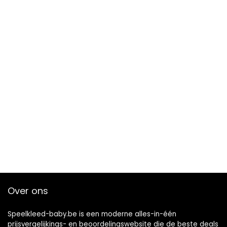
Over ons
Speelkleed-baby.be is een moderne alles-in-één
prijsvergelijkings- en beoordelingswebsite die de beste deals