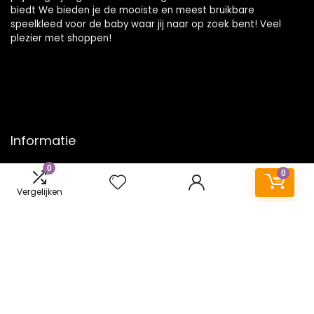
biedt We bieden je de mooiste en meest bruikbare
speelkleed voor de baby waar jij naar op zoek bent! Veel
plezier met shoppen!
Informatie
0
Contact
0
Klantenservice
Vergelijken
Over ons
Onze webshops
Vacature
Blogs
Privacybeleid
Adverteren