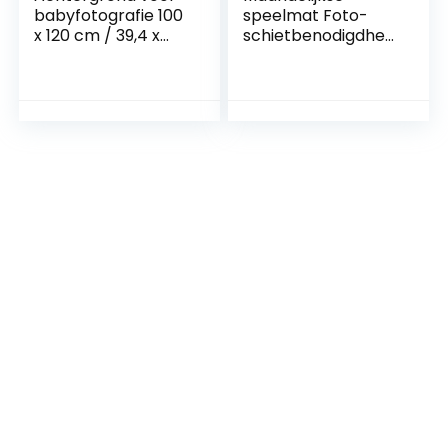
babyfotografie 100
speelmat Foto-
x 120 cm / 39,4 x
schietbenodigdhed
47.2 inch voor
en Pasgeboren
babyfotografie
babyfoto Contume
voor pasgeboren
voor babyjongen
baby’s(100cm*120c
voor
m, wing)
baby(100cm*120c
m, wing)