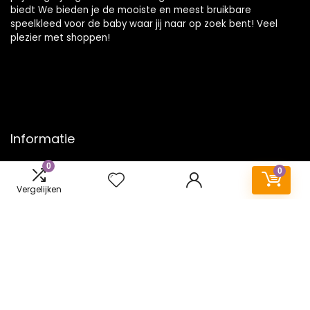
biedt We bieden je de mooiste en meest bruikbare
speelkleed voor de baby waar jij naar op zoek bent! Veel
plezier met shoppen!
Informatie
0
Contact
0
Klantenservice
Vergelijken
Over ons
Onze webshops
Vacature
Blogs
Privacybeleid
Adverteren