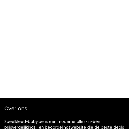
Over ons
Speelkleed-baby.be is een moderne alles-in-één
prijsvergelijkings- en beoordelingswebsite die de beste deals