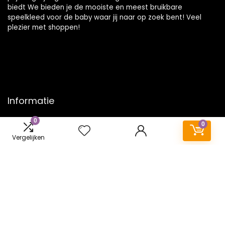
biedt We bieden je de mooiste en meest bruikbare
speelkleed voor de baby waar jij naar op zoek bent! Veel
plezier met shoppen!
Informatie
0
Contact
0
Klantenservice
Vergelijken
Over ons
Onze webshops
Vacature
Blogs
Privacybeleid
Adverteren