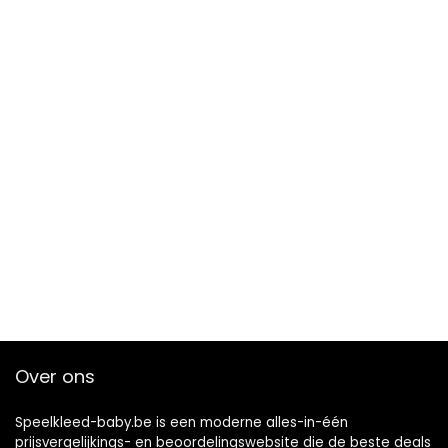
Over ons
Speelkleed-baby.be is een moderne alles-in-één
prijsvergelijkings- en beoordelingswebsite die de beste deals