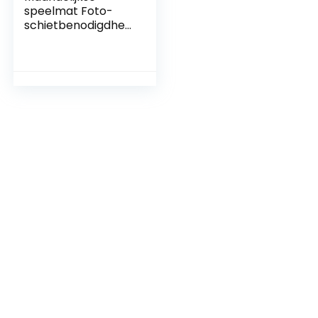
speelmat Foto-
schietbenodigdhed
en Pasgeboren
babyfoto Contume
voor babyjongen
voor
baby(100cm*120c
m, I Love YOU)