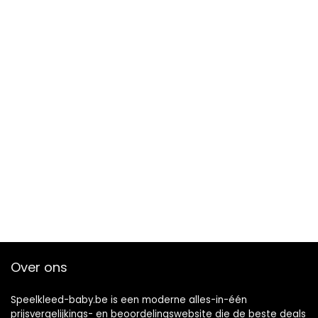
Over ons
Speelkleed-baby.be is een moderne alles-in-één
prijsvergelijkings- en beoordelingswebsite die de beste deals