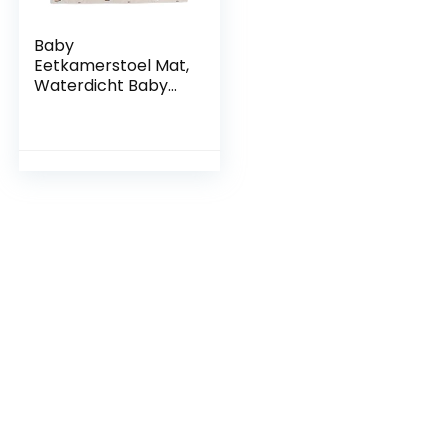
Baby
Eetkamerstoel Mat,
Waterdicht Baby
Speelkleed
Speeltijd Splat Mat
Onder Hoge Stoel
Vloerbeschermer
Antislip
Speelkleed(SMT105
-EF345)