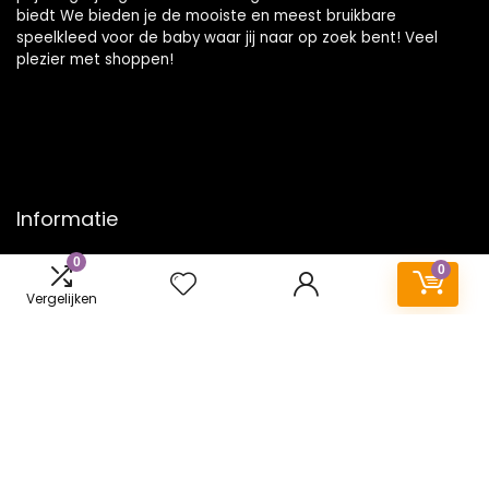
biedt We bieden je de mooiste en meest bruikbare
speelkleed voor de baby waar jij naar op zoek bent! Veel
plezier met shoppen!
Informatie
0
Contact
0
Klantenservice
Vergelijken
Over ons
Onze webshops
Vacature
Blogs
Privacybeleid
Adverteren