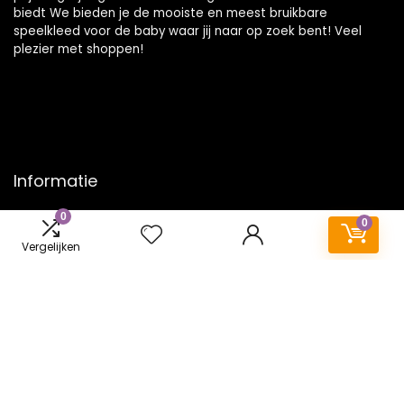
biedt We bieden je de mooiste en meest bruikbare
speelkleed voor de baby waar jij naar op zoek bent! Veel
plezier met shoppen!
Informatie
0
Contact
0
Klantenservice
Vergelijken
Over ons
Onze webshops
Vacature
Blogs
Privacybeleid
Adverteren