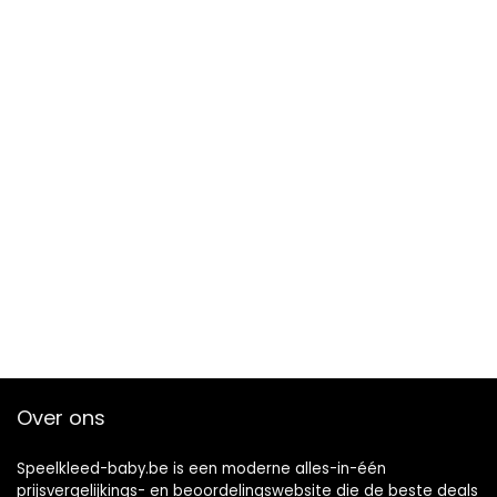
Over ons
Speelkleed-baby.be is een moderne alles-in-één
prijsvergelijkings- en beoordelingswebsite die de beste deals