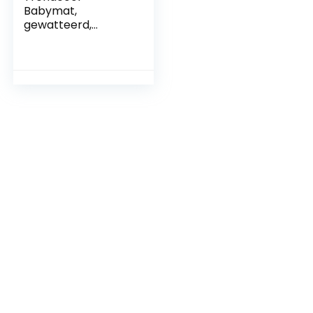
Babymat,
gewatteerd,
opvouwbaar,
vloermat, bodem
van EVA-rubber, 1,8
x 2 m, tapijt voor
peuters, klein 1,5 m