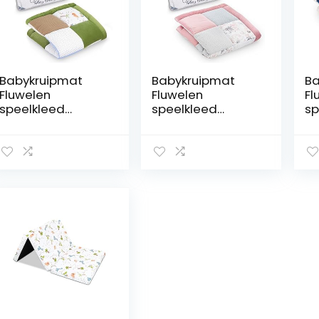
Babykruipmat
Babykruipmat
Ba
Fluwelen
Fluwelen
Fl
speelkleed
speelkleed
sp
100×100 cm –
100×100 cm –
12
patchwork
patchwork
pa
boxinzet Katoen
boxinzet Katoen
bo
met fluweel en
met fluweel en
me
wafelpiqué
wafelpiqué Wilde
wa
Dinosaurus
roos
R