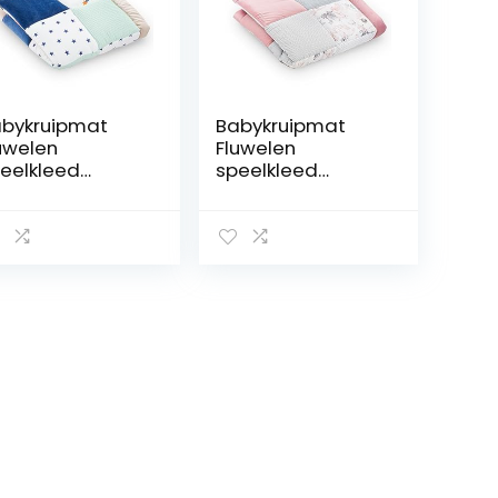
bykruipmat
Babykruipmat
uwelen
Fluwelen
eelkleed
speelkleed
0×120 cm –
120×120 cm –
tchwork
patchwork
xinzet Katoen
boxinzet Katoen
t fluweel en
met fluweel en
felpiqué
wafelpiqué Wilde
egenboog
roos