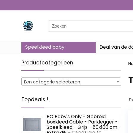
Search
for:
Speelkleed baby
Deal van de d
Productcategorieën
H
‎
Een categorie selecteren
Topdeals!!
To
BO Baby's Only - Gebreid
boxkleed Cable - Parklegger -
Speelkleed - Grijs - 80x100 cm -
Extra dik - Tweezijdig te