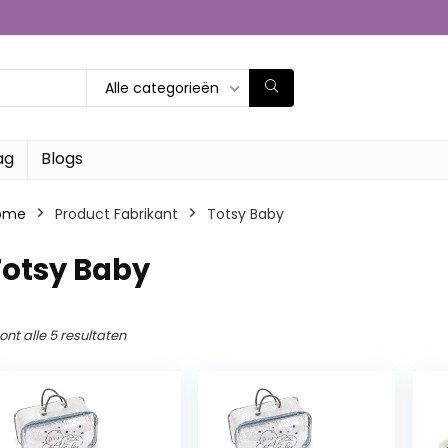
Alle categorieën
ag
Blogs
ome
Product Fabrikant
‎Totsy Baby
Totsy Baby
ont alle 5 resultaten