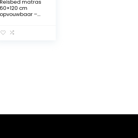
Reisbed matras
60×120 cm
opvouwbaar –
dikke
opvouwbare
matras voor baby
vouwmatras
kinderen matras
reisbed 120×60
Dinosaurus