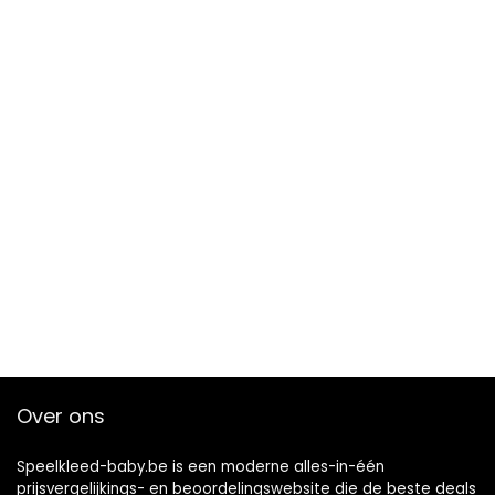
Over ons
Speelkleed-baby.be is een moderne alles-in-één
prijsvergelijkings- en beoordelingswebsite die de beste deals