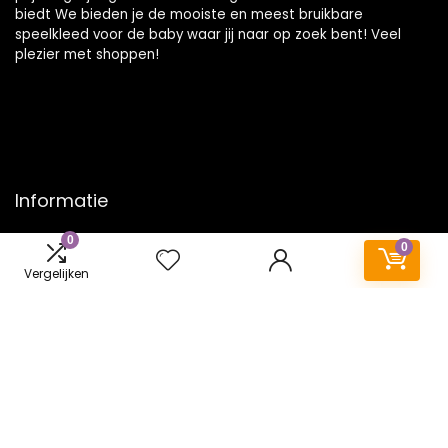
biedt We bieden je de mooiste en meest bruikbare
speelkleed voor de baby waar jij naar op zoek bent! Veel
plezier met shoppen!
Informatie
0
Contact
0
Klantenservice
Vergelijken
Over ons
Onze webshops
Vacature
Blogs
Privacybeleid
Adverteren