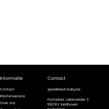
Informatie
Contact
Contact
speelkleed-baby.be
Klantenservice
Postadres: Lakenvelder 3
Over ons
5507KV Veldhoven