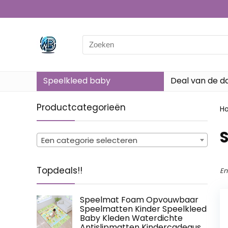
Search
for:
Speelkleed baby
Deal van de d
Productcategorieën
H
‎
Een categorie selecteren
Topdeals!!
En
Speelmat Foam Opvouwbaar
Speelmatten Kinder Speelkleed
Baby Kleden Waterdichte
Antislipmatten Kindercadeaus