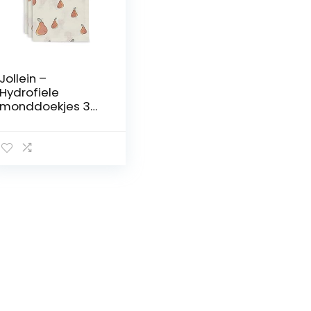
Jollein –
Hydrofiele
monddoekjes 3
Stuks – Hydrofiele
doeken – Peer