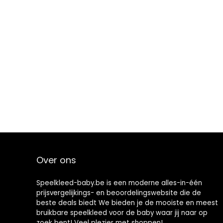
Over ons
Speelkleed-baby.be is een moderne alles-in-één
prijsvergelijkings- en beoordelingswebsite die de
beste deals biedt We bieden je de mooiste en meest
bruikbare speelkleed voor de baby waar jij naar op
zoek bent! Veel plezier met shoppen!