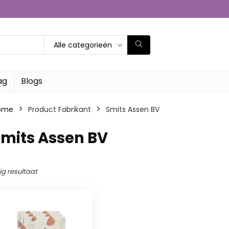
Alle categorieën
ag
Blogs
ome
Product Fabrikant
‎Smits Assen BV
Smits Assen BV
ig resultaat