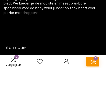
biedt We bieden je de mooiste en meest bruikbare
speelkleed voor de baby waar jij naar op zoek bent! Veel
plezier met shoppen!
Informatie
0
Contact
0
Klantenservice
Vergelijken
Over ons
Onze webshops
Vacature
Blogs
Privacybeleid
Adverteren