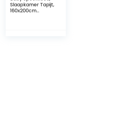
Slaapkamer Tapijt,
160x200cm
Speelkleed Baby
Tapijt, Antislip,
Veerdruk, Geschikt
voor Slaapkamer
Woonkamer Baby
63×79 inch