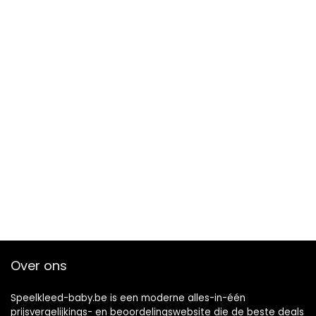
Over ons
Speelkleed-baby.be is een moderne alles-in-één
prijsvergelijkings- en beoordelingswebsite die de beste deals