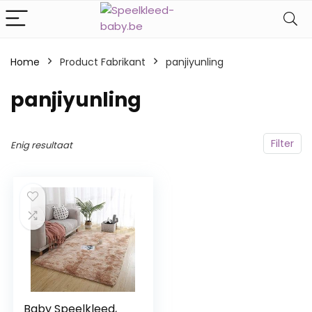
Home
Product Fabrikant
‎panjiyunling
‎panjiyunling
Filter
Enig resultaat
Baby Speelkleed,