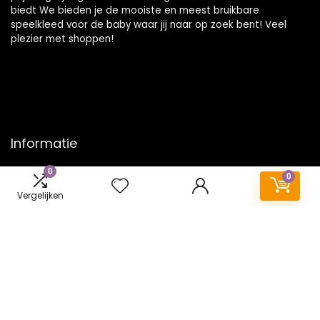
biedt We bieden je de mooiste en meest bruikbare
speelkleed voor de baby waar jij naar op zoek bent! Veel
plezier met shoppen!
Informatie
0
Contact
0
Klantenservice
Vergelijken
Over ons
Onze webshops
Vacature
Blogs
Privacybeleid
Adverteren