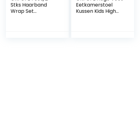
Stks Haarband
Eetkamerstoel
Wrap Set
Kussen Kids High
Pasgeboren
Chair Kids
Hoofdband
Gewatteerde
Pasgeboren
Speelkleed Vloer
Dekens Baby Haar
Speelmatten Voor
Banden Baby
Zuigelingen Tummy
Meisje Hoofd Wraps
Mat Kinderstoel
Pasgeboren
Mat
Inbakeren Taggy
Vloerbeschermer
Deken Voor
Mat Onder Tafel
Pasgeboren
Splat Mat
Inbakeren Wrap
Baby