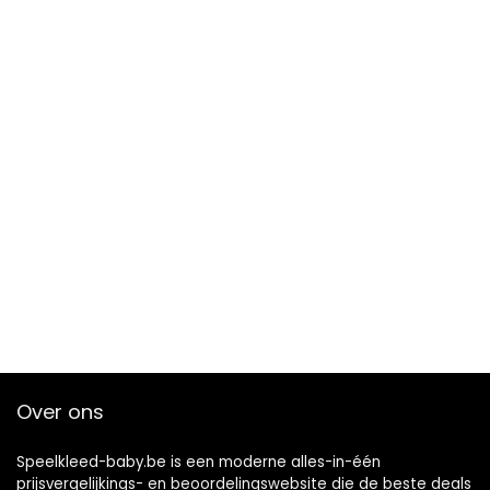
Over ons
Speelkleed-baby.be is een moderne alles-in-één
prijsvergelijkings- en beoordelingswebsite die de beste deals