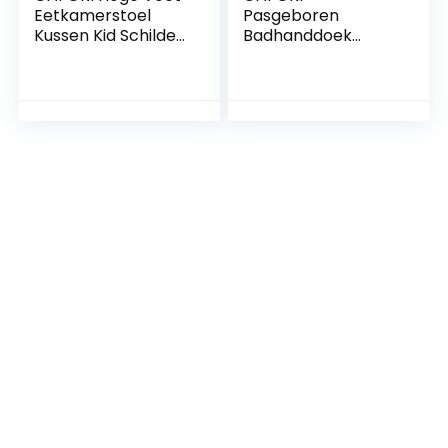
Eetkamerstoel
Pasgeboren
Kussen Kid Schilderij
Badhanddoek
Tafel Dekken
Pasgeboren Slapen
Activiteitsmat Voor
Hoofd Wrap
Baby’S Antislip
Pasgeboren
Morsmat Kunsten
Inbakeren Deken
En Ambachten
Peuter
Voor Kinderen
Badhanddoek
Baby Vloermatten
Peuter Slaapzak
Tafelkleed Speeltijd
Baby Badhanddoek
Grote Baby
Badhanddoek Baby
Badhanddoek Baby