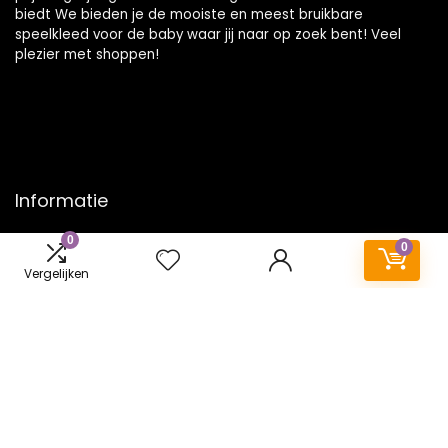
biedt We bieden je de mooiste en meest bruikbare
speelkleed voor de baby waar jij naar op zoek bent! Veel
plezier met shoppen!
Informatie
0
Contact
0
Klantenservice
Vergelijken
Over ons
Onze webshops
Vacature
Blogs
Privacybeleid
Adverteren