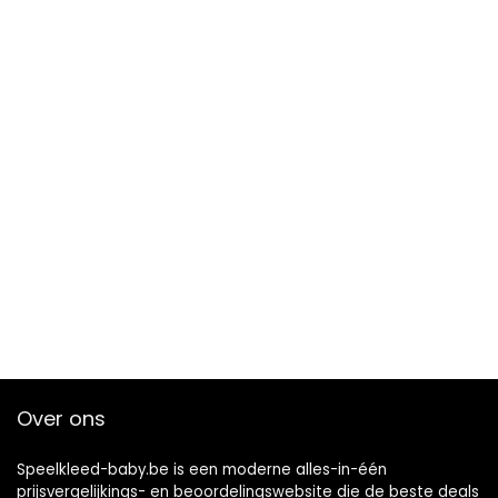
Over ons
Speelkleed-baby.be is een moderne alles-in-één
prijsvergelijkings- en beoordelingswebsite die de beste deals