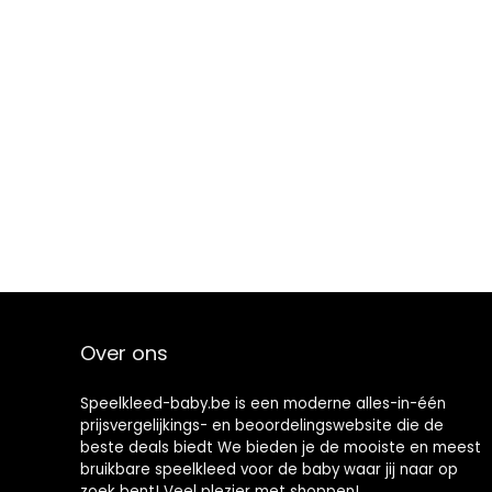
Over ons
Speelkleed-baby.be is een moderne alles-in-één
prijsvergelijkings- en beoordelingswebsite die de
beste deals biedt We bieden je de mooiste en meest
bruikbare speelkleed voor de baby waar jij naar op
zoek bent! Veel plezier met shoppen!