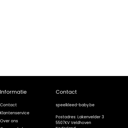
Informatie
Contact
Contact
speelkleed-baby.be
Klantenservice
Postadres: Lakenvelder 3
Over ons
5507KV Veldhoven