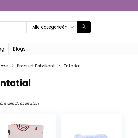
Alle categorieën
ag
Blogs
ome
Product Fabrikant
‎Entatial
Entatial
ont alle 2 resultaten