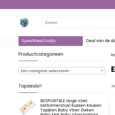
Search
for:
Speelkleed baby
Deal van de d
Productcategorieën
H
‎
Een categorie selecteren
Topdeals!!
To
BESPORTBLE Hoge Voet
Eetkamerstoel Kussen Keuken
Tapijten Baby Vloer Deken
Baby Mat Baby Vloermatten