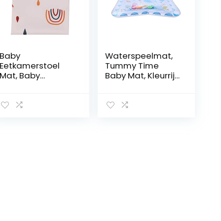
Baby
Waterspeelmat,
Eetkamerstoel
Tummy Time
Mat, Baby
Baby Mat, Kleurrijk
Speelkleed
voor Baby
Speelkleed
Kinderen
Waterdichte
Zuigelingen
Waterdichte
Leeftijd 2~6″
Vloermat, voor
Baby
Bescherming Pad
Kruipkussen
Outdoor Picknick
Pad Baby(110 * 110
CM:, SMT105-
EF345)