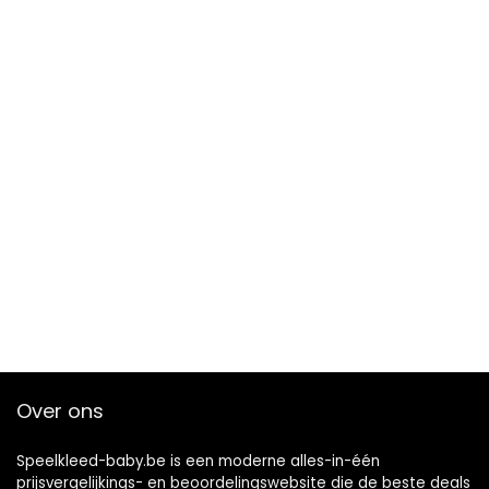
Over ons
Speelkleed-baby.be is een moderne alles-in-één
prijsvergelijkings- en beoordelingswebsite die de beste deals