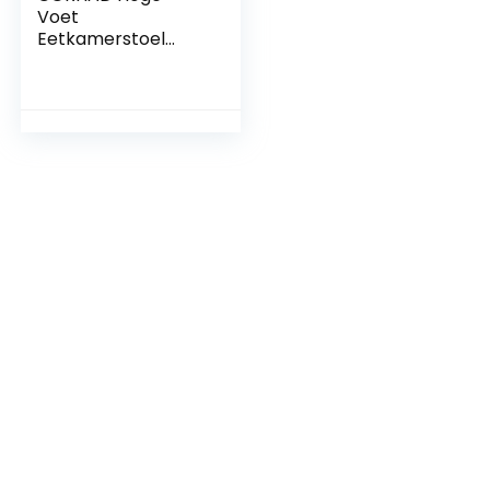
Voet
Eetkamerstoel
Kussen Vloermat
Zitkussen Voor
Eetkamerstoel
Draagbare
Zitkussen
Kinderkamer
Tapijten Baby
Activiteit Mat
Babyvoeding
Leveringen
Camping Mat
Picknick Mat