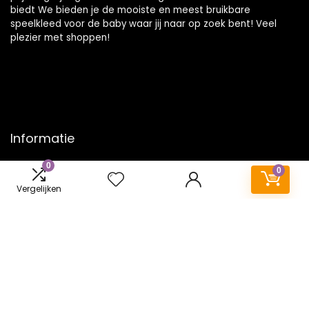
biedt We bieden je de mooiste en meest bruikbare
speelkleed voor de baby waar jij naar op zoek bent! Veel
plezier met shoppen!
Informatie
0
Contact
0
Klantenservice
Vergelijken
Over ons
Onze webshops
Vacature
Blogs
Privacybeleid
Adverteren