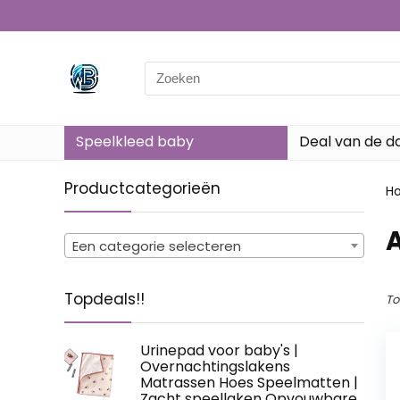
Search
for:
Speelkleed baby
Deal van de d
Productcategorieën
H
‎
Een categorie selecteren
Topdeals!!
To
Urinepad voor baby's |
Overnachtingslakens
Matrassen Hoes Speelmatten |
Zacht speellaken Opvouwbare