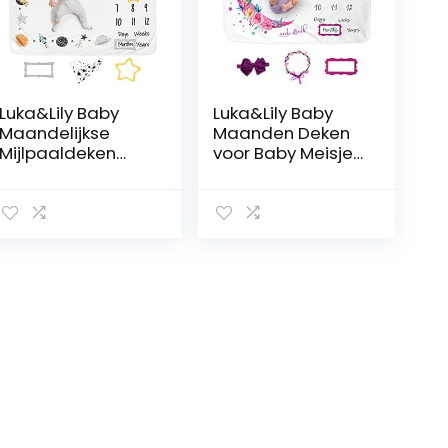
Luka&Lily Baby
Luka&Lily Baby
Maandelijkse
Maanden Deken
Mijlpaaldeken
voor Baby Meisje
voor Jongens –
– 150x100cm –
152,4 x 101,6 cm –
Babymaand
Ultrazachte Baby
Verjaardag –
Mijlpaal Deken
Groeidiagram
voor Pasgeboren
voor hun Eerste
Jongen –
Jaar – Babydeken
Cadeaus voor
als
Babyshowers –
Babyaccessoires
Ruimte Thema
voor Fotografie