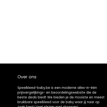
Over ons
Speelkleed-baby.be is een moderne alles-in-één
prijsvergelijkings- en beoordelingswebsite die de
beste deals biedt We bieden je de mooiste en meest
bruikbare speelkleed voor de baby waar jij naar op
zoek bent! Veel plezier met shoppen!