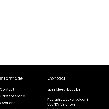
Informatie
Contact
Contact
speelkleed-baby.be
Klantenservice
Postadres: Lakenvelder 3
Over ons
5507KV Veldhoven