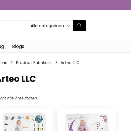
Alle categorieën
ag
Blogs
ome
Product Fabrikant
‎Arteo LLC
Arteo LLC
ont alle 2 resultaten