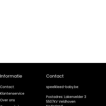
Informatie
Contact
Contact
speelkleed-baby.be
Klantenservice
Postadres: Lakenvelder 3
Over ons
5507KV Veldhoven