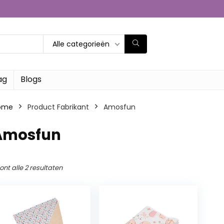
Alle categorieën
ag
Blogs
ome
Product Fabrikant
‎Amosfun
‎Amosfun
ont alle 2 resultaten