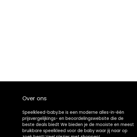
Over ons
Speelkleed-baby.be is een moderne alles-in-één
prijsvergelijkings- en beoordelingswebsite die de
beste deals biedt We bieden je de mooiste en meest
bruikbare speelkleed voor de baby waar jij naar op
zoek bent! Veel plezier met shoppen!