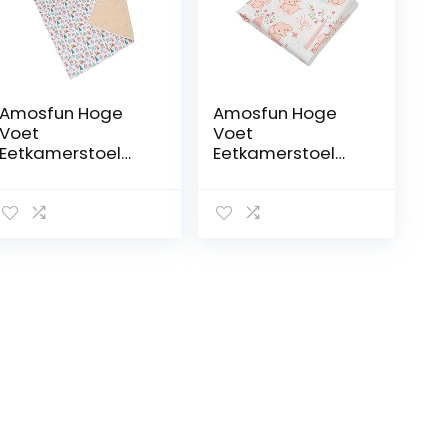
Amosfun Hoge
Amosfun Hoge
Voet
Voet
Eetkamerstoel
Eetkamerstoel
Kussen Kids Hoge
Kussen
Stoel Kid Speeltijd
Kinderstoel
Vloermat
Splash Pad Voor
Wasbaar
Baby’S Grote
Tafelkleed Baby
Baby Speelkleed
Speelkleed Kids
Kunstambachten
Vloer Kussen Baby
Tafelmat Antislip
Vloer Speelkleed
Vloer Splat Mat
Baby Kids Splat
Onder Hoge Stoel
Mat Floor Splat
Mat Polyester
Speeltijd