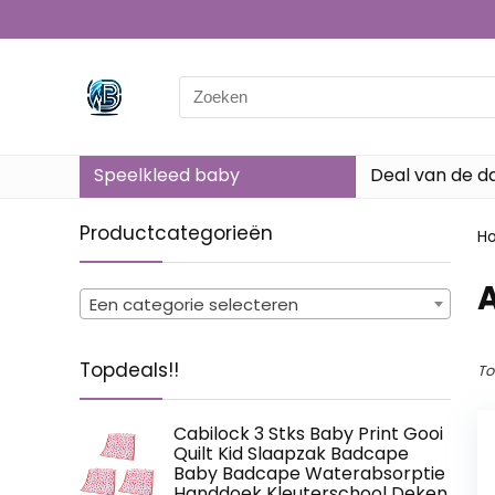
Search
for:
Speelkleed baby
Deal van de d
Productcategorieën
H
Een categorie selecteren
Topdeals!!
To
Cabilock 3 Stks Baby Print Gooi
Quilt Kid Slaapzak Badcape
Baby Badcape Waterabsorptie
Handdoek Kleuterschool Deken