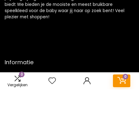
biedt We bieden je de mooiste en meest bruikbare
speelkleed voor de baby waar jij naar op zoek bent! Veel
plezier met shoppen!
Informatie
0
Contact
0
Klantenservice
Vergelijken
Over ons
Onze webshops
Vacature
Blogs
Privacybeleid
Adverteren