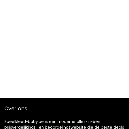
Over ons
Speelkleed-baby.be is een moderne alles-in-één
prijsvergelijkings- en beoordelingswebsite die de beste deals