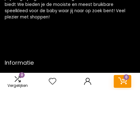
biedt We bieden je de mooiste en meest bruikbare
speelkleed voor de baby waar jij naar op zoek bent! Veel
plezier met shoppen!
Informatie
0
Contact
0
Klantenservice
Vergelijken
Over ons
Onze webshops
Vacature
Blogs
Privacybeleid
Adverteren