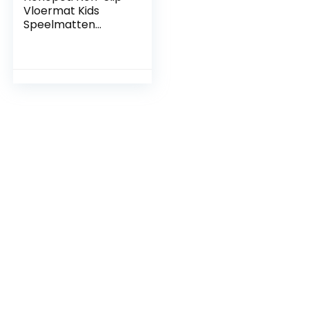
Vloermat Kids
Speelmatten
Vloermat
Kinderstoel Stoel
Vloermat Vloer
Splat Mat Spill Mat
Voor Vloer Peuter
Splat Mat Kids
Splat Mat Food
Catcher Splat Mat
Baby Splat Mat