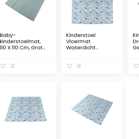
Baby-
Kinderstoel
Ki
kinderstoelmat,
Vloermat
Dr
110 X 110 Cm, Grote
Waterdicht
Ge
Slipweerstand,
Voorkomen Slip
Sc
Waterdicht,
Grote Multi Layer
Mu
Wasbaar,
Peuter Spelen
Sp
Spatvloermat
Kruipmat voor
Pe
voor Kinderstoel,
Picknick
Wa
Speelkleed,
Binnenshuis 43,3 X
Ku
Picknick,
43,3 Inch
Kn
Kunstambachten
Sp
EF