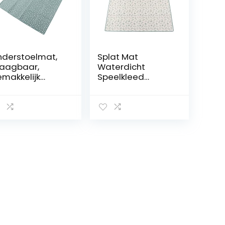
nderstoelmat,
Splat Mat
aagbaar,
Waterdicht
makkelijk
Speelkleed
hoon Te Maken,
Draagbare
ltifunctioneel
Multifunctionele
eelkleed voor
Grote Baby
uters,
Speelmat
terdicht voor
Opvouwbare
nst Om Te
Kinderstoel Mat
utselen Om Te
Wasbare Baby
elen (SMT105-
Eetmat voor
585)
Indoor Strand
Picknick 43.3×43.3
Inch