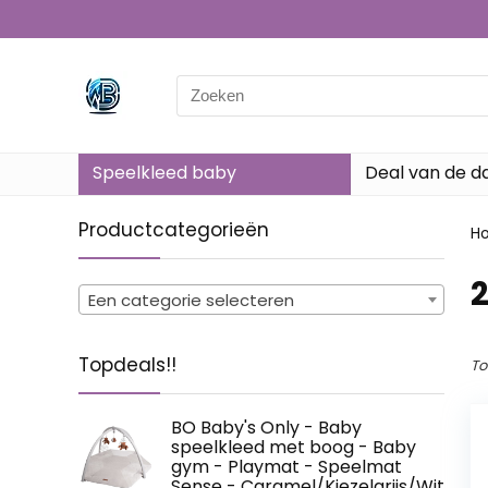
Search
for:
Speelkleed baby
Deal van de d
Productcategorieën
H
‎
Een categorie selecteren
Topdeals!!
To
BO Baby's Only - Baby
speelkleed met boog - Baby
gym - Playmat - Speelmat
Sense - Caramel/Kiezelgrijs/Wit