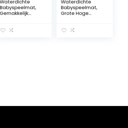
Waterdichte
Waterdichte
Babyspeelmat,
Babyspeelmat,
Gemakkelijk
Grote Hoge
Schoon Te Maken
Stoelmat
Grote Hoge
Polyester
Stoelmat
Materiaal
Voorkomt
Voorkomt Slip
Uitglijden voor
voor Binnen
Peuters voor
Binnen