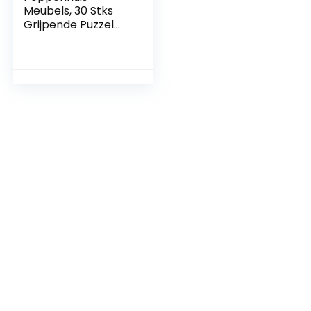
Meubels, 30 Stks
Grijpende Puzzel
Speelkleed
Poppenhuis
Meubels Decoratie
Mini Alfabet
Nummer
Poppenhuis Mat
Educatief
SpeelgoedPoppen
huizen