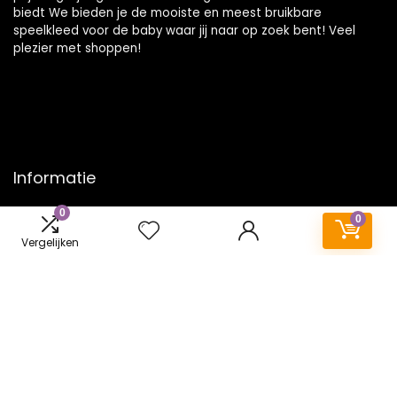
biedt We bieden je de mooiste en meest bruikbare
speelkleed voor de baby waar jij naar op zoek bent! Veel
plezier met shoppen!
Informatie
0
Contact
0
Klantenservice
Vergelijken
Over ons
Onze webshops
Vacature
Blogs
Privacybeleid
Adverteren