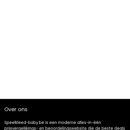
Over ons
Speelkleed-baby.be is een moderne alles-in-één
prijsvergelijkings- en beoordelingswebsite die de beste deals