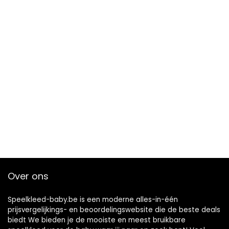
Baby Inbakeren
Voor Baby
Wrap Polyester
Violet Baby
Over ons
Speelkleed-baby.be is een moderne alles-in-één
prijsvergelijkings- en beoordelingswebsite die de beste deals
biedt We bieden je de mooiste en meest bruikbare