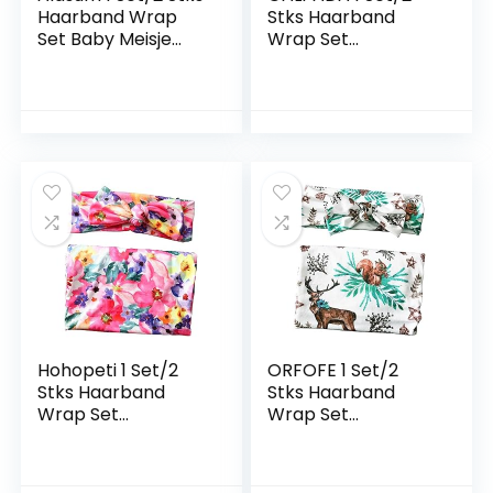
Haarband Wrap
Stks Haarband
Set Baby Meisje
Wrap Set
Haar Banden
Pasgeboren
Pasgeboren
Dekens Voor Baby
Hoofdband Baby
Meisjes Baby Bloem
Hoofdbanden Baby
Hoofdbanden Baby
Ontvangen Zak
Pak Inbakeren Sets
Pasgeboren
Voor Baby Meisje
Ontvangen Deken
Baby Meisje
Nerborn Strik
Inbakeren En
Polyester Rosy
Hoofdband Set
Baby Wrap
Baby
Hohopeti 1 Set/2
ORFOFE 1 Set/2
Stks Haarband
Stks Haarband
Wrap Set
Wrap Set
Gepersonaliseerde
Pasgeboren
Baby Deken Bloem
Hoofdband
Ontvangende
Pasgeboren