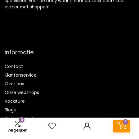
speelkleed voor de baby waar jij naar op zoek bent! Veel
plezier met shoppen!
Informatie
Contact
Klantenservice
Over ons
Onze webshops
Vacature
Blogs
Privacybeleid
0
0
Adverteren
Vergelijken