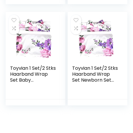
Dekens
Dekens Baby Haar
Pasgeboren
Banden Baby
Ontvangende
Meisje Hoofd Wraps
Deken Bandana
Pasgeboren
Hoofdband
Inbakeren Taggy
Pasgeboren
Deken Voor
Rekwisieten
Pasgeboren
Hoofdband Voor
Inbakeren Wrap
Baby
Baby
Toyvian 1 Set/2 Stks
Toyvian 1 Set/2 Stks
Haarband Wrap
Haarband Wrap
Set Baby
Set Newborn Set
Hoofdbanden
Baby Girl Hair Ties
Newborn
Pasgeboren
Headband Baby
Hoofdband
Set Newborn
Newborn Swaddles
Inbakeren En
Baby Ontvangen
Hoofdband
Zak Pasgeboren
Nerborn Bowknot
Ontvangen Deken
Tulband Stropdas
Inbakeren Wrap